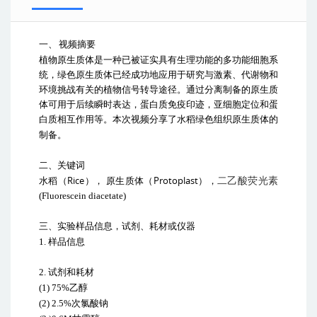
一、
视频摘要
植物原生质体是一种已被证实具有生理功能的多功能细胞系
统，绿色原生质体已经成功地应用于研究与激素、代谢物和
环境挑战有关的植物信号转导途径。通过分离制备的原生质
体可用于后续瞬时表达，蛋白质免疫印迹，亚细胞定位和蛋
白质相互作用等。本次视频分享了水稻绿色组织原生质体的
制备。
二、关键词
Rice
Protoplast
水稻（
）， 原生质体（
），
二乙酸荧光素
(Fluorescein diacetate)
三、实验样品信息，试剂、耗材或仪器
1.
样品信息
2.
试剂和耗材
(1) 75%
乙醇
(2) 2.5%
次氯酸钠