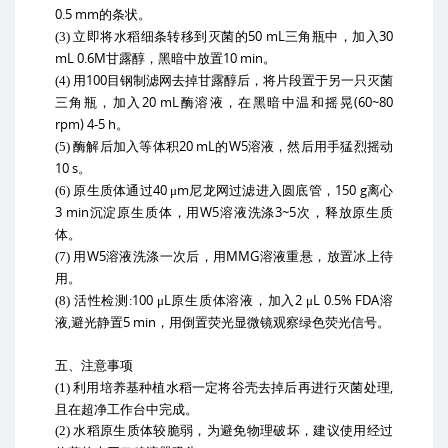
0.5 mm
的条状。
50 mL
30
(3)
立即将水稻细条转移到灭菌的
三角瓶中，加入
mL 0.6M
10 min
甘露醇，黑暗中放置
。
100
(4)
用
目钢制滤网去掉甘露醇后，将片段置于另一只灭菌
20 mL
(60~80
三角瓶，加入
酶溶液，在黑暗中温和摇晃
rpm) 4-5 h
。
20 mL
W5
(5)
酶解后加入等体积
的
溶液，然后用手猛烈摇动
10 s
。
40 μm
150 g
(6)
原生质体通过
尼龙网过滤进入圆底管，
离心
3 min
W5
3~5
沉淀原生质体，用
溶液洗涤
次，释放原生质
体。
W5
MMG
(7)
用
溶液洗涤一次后，用
溶液重悬，放置冰上待
用。
:100
L
2
L 0.5% FDA
(8)
活性检测
μ
原生质体溶液，加入
μ
溶
,
5 min
液
避光静置
，用倒置荧光显微镜观察绿色荧光信号。
五、注意事项
,
(1)
利用培养基种植水稻一定将谷壳去掉后再进行灭菌处理
且在超净工作台中完成。
(2)
水稻原生质体较脆弱，为避免物理破坏，建议使用经过