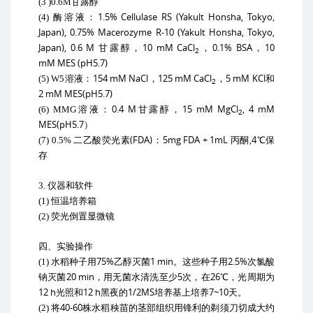
(3 )0.6M
甘露醇
1.5% Cellulase RS (Yakult Honsha, Tokyo,
(4)
酶溶液：
Japan), 0.75% Macerozyme R-10 (Yakult Honsha, Tokyo,
Japan), 0.6 M
10 mM CaCl
0.1% BSA
10
甘露醇，
，
，
2
mM MES (pH5.7)
154 mM NaCl
125 mM CaCl
5 mM KCl
(5) W5
溶液：
，
，
和
2
2 mM MES(pH5.7)
0.4 M
15 mM MgCl
, 4 mM
(6) MMG
溶液：
甘露醇，
2
MES(pH5.7
）
(FDA)
5mg FDA + 1mL
,4
(7) 0.5%
二乙酸荧光素
：
丙酮
℃保
存
3.
仪器和软件
(1)
恒温培养箱
(2)
荧光倒置显微镜
四、实验操作
75%
1 min
2.5%
(1)
水稻种子用
乙醇灭菌
。这些种子用
次氯酸
20 min
5
26
钠灭菌
，用无菌水清洗至少
次，在
℃，光周期为
12 h
12 h
1/2MS
7~10
光照和
黑夜的
培养基上培养
天。
40-60
(2)
将
株水稻秧苗的茎部组织用锋利的剃须刀切成大约