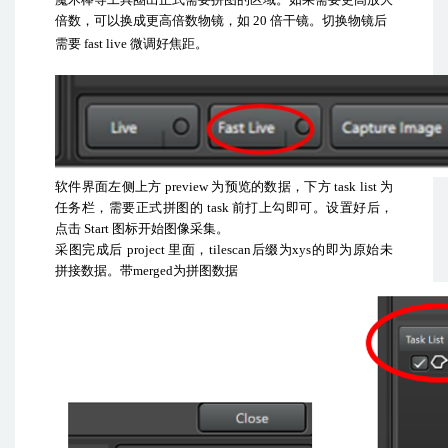
倍数，可以换成更高倍数物镜，如
20
倍干镜。切换物镜后
需要
fast live
微调好焦距。
软件界面左侧上方
preview
为预览的数据，下方
task list
为
任务栏，需要正式拼图的
task
前打上勾即可。设置好后，
点击
Start
图标开始图像采集。
采图完成后
project
里面，
tilescan
后缀为
xys
的即为原始未
拼接数据。带
merged
为拼图数据