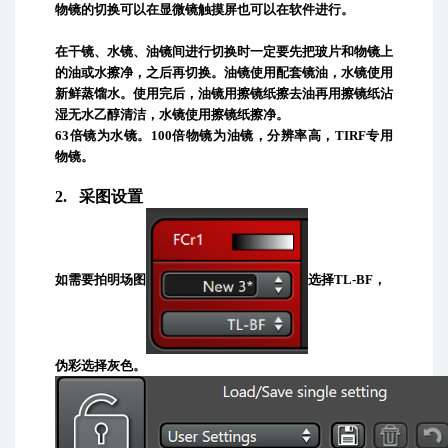
物镜的切换可以在显微镜触摸屏也可以在软件进行。
在干镜、水镜、油镜间进行切换时一定要先把玻片和物镜上
的油或水擦净，之后再切换。
油镜使用配套镜油，水镜使用
新鲜蒸馏水
。使用完后，油镜用擦镜纸擦去油再用擦镜纸沾
湿无水乙醇清洁，水镜使用擦镜纸擦净。
63
倍镜为水镜。
100
倍物镜为油镜，分辨率高，
TIRF
专用
物镜。
2.
采图设置
如需要拍明场图
选择
TL-BF
，
伪彩选择灰色。