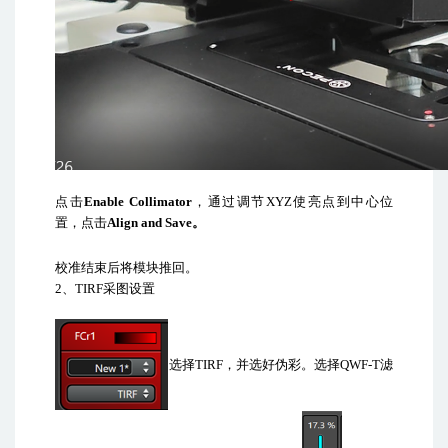
点击
Enable Collimator
，通过调节
XYZ
使亮点到中心位
置，点击
Align and Save
。
校准结束后将模块推回。
2
、
TIRF
采图设置
选择
TIRF
，并选好伪彩。选择
QWF-T
滤