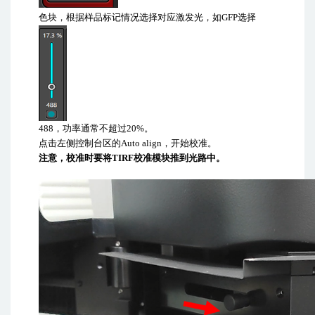
色块，根据样品标记情况选择对应激发光，如
GFP
选择
488
，功率通常不超过
20%
。
点击左侧控制台区的
Auto align
，开始校准。
注意，校准时要将
TIRF
校准模块推到光路中。