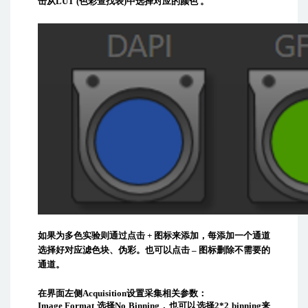
击从
LUT (
色彩查找表
)
中选择对应的颜色
。
如果为多色实验则通过点击
+
图标来添加，每添加一个通道
选择好对应滤色块、伪彩。也可以点击
–
图标删除不需要的
通道。
在界面左侧
Acquisition
设置采集相关参数：
Image Format
选择
No Binning
，也可以选择
2*2 binning
来