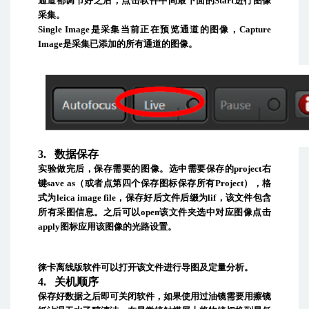
通道都调节好之后，点击软件中间最下面的
Start
进行图像
采集。
Single Image
是采集当前正在预览通道的图像，
Capture
Image
是采集已添加的所有通道的图像。
3.
数据保存
实验做完后，保存需要的图像。选中需要保存的
project
右
键
save as
（或者点第四个保存图标保存所有
Project
），格
式为
leica image file
，保存好后文件后缀为
lif
，该文件包含
所有采图信息。之后可以
open
该文件夹选中对应图像点击
apply
图标应用该图像的光路设置。
徕卡离线版软件可以打开该文件进行导图及定量分析。
4.
关机顺序
保存好数据之后即可关闭软件，如果使用过油镜需要用擦镜