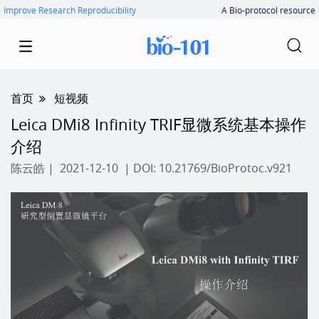
Improve Research Reproducibility
A Bio-protocol resource
首页
短视频
Leica DMi8 Infinity TRIF显微系统基本操作
介绍
陈云皓
| 2021-12-10 | DOI:
10.21769/BioProtoc.v921