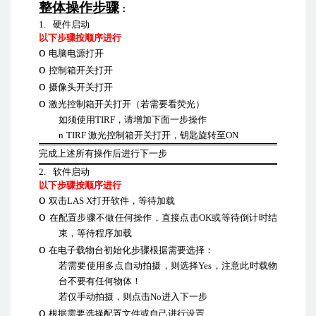
整体操作步骤
：
1.
硬件启动
以下步骤按顺序进行
o
电脑电源打开
o
控制箱开关打开
o
摄像头开关打开
o
激光控制箱开关打开（若需要看荧光）
如须使用
TIRF
，请增加下面一步操作
n
TIRF
激光控制箱开关打开
，钥匙旋转至
ON
完成上述所有操作后进行下一步
2.
软件启动
以下步骤按顺序进行
o
双击
LAS X
打开软件，等待加载
o
在配置步骤不做任何操作，直接点击
OK
或等待倒计时结
束，等待程序加载
o
在电子载物台初始化步骤根据需要选择：
若需要使用多点自动拍摄，则选择
Yes
，注意此时载物
台不要有任何物体！
若仅手动拍摄，则点击
No
进入下一步
o
根据需要选择配置文件或自己进行设置