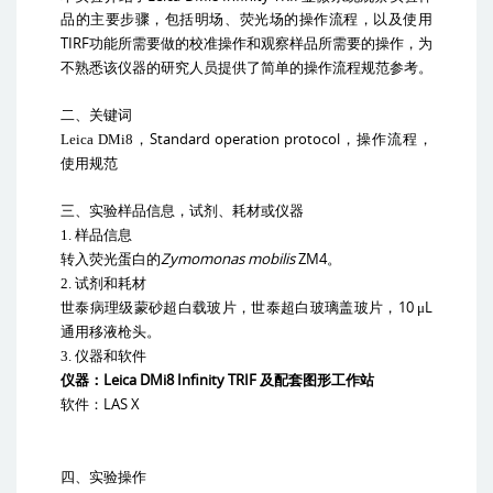
品的主要步骤，包括明场、荧光场的操作流程，以及使用
TIRF
功能所需要做的校准操作和观察样品所需要的操作，为
不熟悉该仪器的研究人员提供了简单的操作流程规范参考。
二、关键词
Standard operation protocol
Leica DMi8
，
，操作流程，
使用规范
三、实验样品信息，试剂、耗材或仪器
1.
样品信息
Zymomonas mobilis
ZM4
转入荧光蛋白的
。
2.
试剂和耗材
10
L
世泰病理级蒙砂超白载玻片，世泰超白玻璃盖玻片，
μ
通用移液枪头。
3.
仪器和软件
Leica DMi8 Infinity TRIF
仪器：
及配套图形工作站
LAS X
软件：
四、实验操作