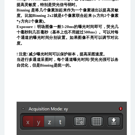
提高灵敏度，特别是荧光信号弱时。
Binning
是将几个像素加起来作为一个像素读出以提高灵敏
度。比如
Binning 2x2
就是
4
个像素联合起来
(x
方向
2
个像素
*y
方向
2
个像素
)
。
Exposure
：
明场图像一般
5-20ms
的曝光时间即可，荧光
几
十毫秒到几百毫秒
（基本上也不用超过
500ms
）。可以对每
个通道的曝光时间分别设置。如果图像不亮可以调节对比
度。
!
注意
!
减少曝光时间可以保护标本，提高采图速度。
当进行多通道采图时，每个通道曝光时间
/
荧光光强可以各
自优化，但是
Binning
是统一的。