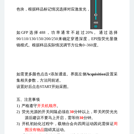
色块，根据样品标记情况选择对应激发光，
如
GFP
选择
488
，功率通常不超过
20%
。通过选择
90/110/130/150/200/250
来确定穿透深度，
EPI
指荧光显微
镜模式。根据样品实际情况调节方位角
0~360
度。
如需更多颜色点击
+
添加通道。界面左侧
Acquisition
设置采
集相关参数，方法同前述。
设置好后点击
START
开始采图。
五、注意事项
1)
严格遵守
开关机顺序
。
2)
荧光光源的开关间隔必须在
30
分钟以上，即关闭荧光光
源后建议不要马上开启，需等待
30
分钟。
3)
开机初始化过程中，载物台会向四周运动因此需保证
周
围没有物品
阻碍其运动。