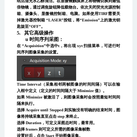
纸沾湿无水乙醇清洁。在显微镜触摸屏上将物镜切换到最低
倍物镜，通过调焦旋钮降低载物台。依次关闭荧光光源控制
箱、摄像头、显微镜控制箱、电脑。如果使用
TIRF
需要关
掉激光器控制箱
“
LASER”
按钮，将
“Emission”
上的激光钥
匙旋至
“OFF”
。
5.
其它高级操作
u
时间序列采图
：
在
“Acquisition”
中选中
t
，将出现
xyt
扫描菜单，可进行时
间序列图像采集的设置。
Time Interval
（采集相邻两帧图像的时间间隔）可以在输
入框中定义（定义的时间间隔大于
Minimize
值）。
如果
Minimize
被激活了，则图像采集时会按照最短时间间
隔来执行。
选择
Acquire until Stopped
则实验没有明确的结束时间，图
像将持续采集直至点击
stop
来终止。
选择
Duration
，可定义采图总时间，最常用。
选择
frames
则可定义所需的图像采集帧数
设置好后，点击
Start
开始图像采集。