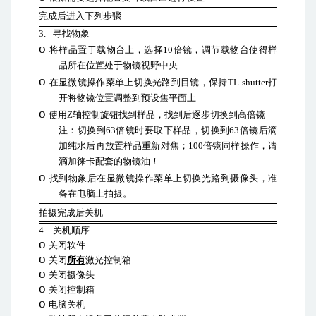
完成后进入下列步骤
3.
寻找物象
o
将样品置于载物台上，选择
10
倍镜，调节载物台使得样
品所在位置处于物镜视野中央
o
在显微镜操作菜单上切换光路到目镜，保持
TL-shutter
打
开将物镜位置调整到预设焦平面上
o
使用
Z
轴控制旋钮找到样品，找到后逐步切换到高倍镜
注：切换到
63
倍镜时要取下样品，切换到
63
倍镜后滴
加纯水后再放置样品重新对焦；
100
倍镜同样操作，请
滴加徕卡配套的物镜油！
o
找到物象后在显微镜操作菜单上切换光路到摄像头，准
备在电脑上拍摄。
拍摄完成后关机
4.
关机顺序
o
关闭软件
o
关闭
所有
激光控制箱
o
关闭摄像头
o
关闭控制箱
o
电脑关机