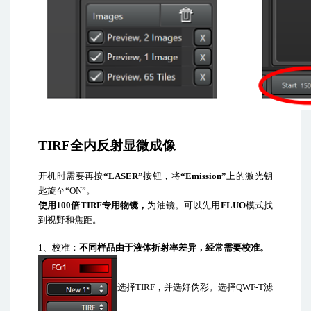
TIRF
全内反射显微成像
开机时需要再按
“LASER”
按钮，将
“Emission”
上的激光钥
匙旋至
“ON”
。
使用
100
倍
TIRF
专用物镜，
为油镜。可以先用
FLUO
模式找
到视野和焦距。
1
、校准：
不同样品由于液体折射率差异，经常需要校准。
选择
TIRF
，并选好伪彩。选择
QWF-T
滤