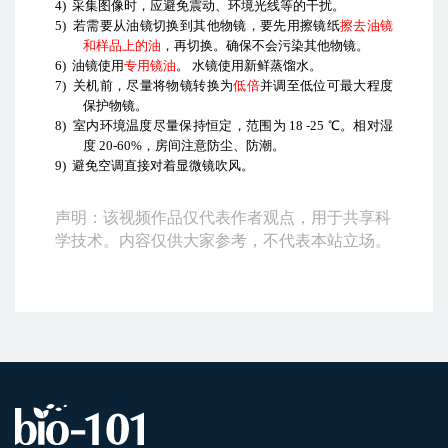
4)
采集图像时，应避免震动、环境光线等的干扰。
5)
若需要从油镜切换到其他物镜，要先用擦镜纸
擦去油镜
和样品上的油
，再切换。确保不会污染其他物镜。
6)
油镜使用
专用镜油
。
水镜使用新鲜蒸馏水。
7)
关机前，尽量将物镜转换为
低倍
并调至低位可最大程度
保护物镜。
8)
室内环境温度尽量保持恒定，范围为
18 -25
℃。相对湿
度
20-60%
，房间注意防尘、防潮。
9)
避免空调直接对着显微镜吹风。
声明：该视频作品仅代表作者观点，用于共享科
学技术。内容仅供大家参考，不代表本站立场。