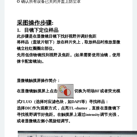
o
确认所有设备已关闭并盖上防尘罩
采图操作步骤
:
1.
目镜下定位样品
此步骤是在显微镜目镜下找好视野并调好焦距
将样品（盖玻片朝下）放在样片夹上，取放样品时推放显微
镜立柱红圈圈出部位。
先用低倍物镜找到视野及焦距。
(
如果需要使用油镜，使用
徕卡配套镜油
)
。
显微镜触摸屏操作简介：
在显微镜触摸屏上点击
切换为明场
BF
或者荧光模
式
FLUO
（选择对应滤色块，如
DAPI
等）寻找样品：
选择
DIC
作为观察方式，
点亮
TL-shutter
，直接在显微镜下
寻找视野调节好焦距。在触摸屏上通过
intensity
调节光强，
或者显微镜左侧
小黑旋钮
调节。