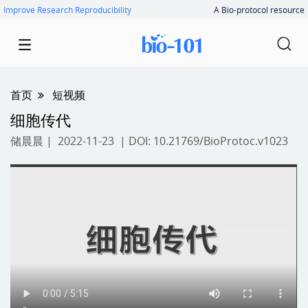
Improve Research Reproducibility
A Bio-protocol resource
首页
短视频
细胞传代
储晨晨
| 2022-11-23 | DOI:
10.21769/BioProtoc.v1023