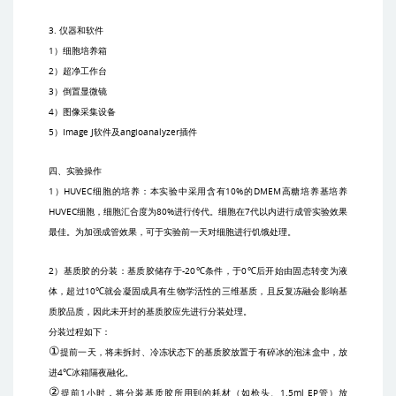
3.
仪器和软件
1
）细胞培养箱
2
）超净工作台
3
）倒置显微镜
4
）图像采集设备
5
）
Image J
软件及
angioanalyzer
插件
四、实验操作
1
）
HUVEC
细胞的培养：本实验中采用含有
10%
的
DMEM
高糖培养基培养
HUVEC
细胞，细胞汇合度为
80%
进行传代。细胞在
7
代以内进行成管实验效果
最佳。为加强成管效果，可于实验前一天对细胞进行饥饿处理。
2
）基质胶的分装：基质胶储存于
-20℃
条件，于
0℃
后开始由固态转变为液
体，超过
10℃
就会凝固成具有生物学活性的三维基质，且反复冻融会影响基
质胶品质，因此未开封的基质胶应先进行分装处理。
分装过程如下：
①
提前一天，将未拆封、冷冻状态下的基质胶放置于有碎冰的泡沫盒中，放
进
4℃
冰箱隔夜融化。
②
提前
1
小时，将分装基质胶所用到的耗材（如枪头、
1.5ml EP
管）放