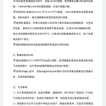
①
等待基质胶凝固的过程中，准备
HUVEC
细胞。使用胰蛋白酶消化液消化细
胞，
1000rpm
离心
3
分钟后重悬细胞，并进行细胞计数。
②
4
4
按照
96
孔板每孔约
2.0×10
-3.0×10
个细胞、
100ul
培养基的体系重悬细
胞。实际实验中，每孔细胞量应按需求提前进行摸索。
③
基质胶凝固后，向每孔基质胶上轻轻滴入事先准备好的细胞悬液，注意动
作轻柔，避免冲力过强而损坏基质胶平整的表面。注意
HUVEC
细胞易沉降，
每次添加细胞前都应充分吹打均匀，以免每孔细胞数量差异过大。每个实验
组设置
3
个复孔。
④
铺好细胞后的
96
孔板放进细胞培养箱进行成管实验。
5
）图像采集和分析
①
铺好细胞后
4
个小时即可开始进行观察，使用图像采集设备直接采集明场
下的成管图片，也可用
4%
多聚甲醛固定后再进行拍照。
②
使用
image J
软件，安装
angioanalyzer
插件后对所采集的图像进行图像分
析，并获得相应数据。
五、注意事项
1
）关于基质胶的处理，如是否稀释、凝固时间，按不同生厂商及同一产品的
不同批次应有所区别，具体应详细咨询厂商，特别是本批次基质胶的浓度。
2
）基质胶分为正常生长因子和低生长因子，根据实验需求，注意是否需要选