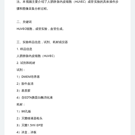
法。本视频主要介绍了人脐静脉内皮细胞（
HUVEC
）成管实验的具体操作步
骤和图像采集分析过程。
二、关键词
HUVEC
细胞，成管实验，血管生成。
三、实验样品信息，试剂、耗材或仪器
1.
样品信息
人脐静脉内皮细胞（
HUVEC
）
2.
试剂和耗材
试剂：
1
）
DMEM
培养基
2
）胎牛血清
3
）基质胶
4
）含
EDTA
胰蛋白酶消化液
耗材：
1
）
96
孔板
2
）灭菌移液器枪头
3
）灭菌
1.5ml EP
管
4
）冰盒，冰板