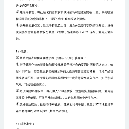
进
-20℃
环境预冷。
③
开始分装前，将已融化的基质胶和预冷的耗材放进超净台，置于事先喷酒
精消毒后的冰盒和冰板上，保证分装过程全程冰上操作。
④
拆开基质胶包装，注意手持包装上部，避免体温使下部的胶体升温。按每
次实验所需量将基质胶分装至
EP
管中，迅速冷冻于
-20℃
保存，避免反复冻
融。
3
）铺胶：
①
基质胶隔夜融化及耗材预冷（包括
96
孔板）步骤同上。
②
将适量融化好的基质胶和预冷耗材置于超净台内喷洒过酒精的冰盒上。依
据不同产品，有些基质胶需要用预冷的无血清培养基进行稀释，详见产品说
明或咨询厂家。吹打混匀稀释的基质胶时一定注意避免吹入气泡，如已形成
气泡，可短暂低俗离心。
③
向预冷的
96
孔板中，每孔加入
50ul
基质胶，注意枪头直接插到底，避免使
基质胶挂于侧壁。可使用反向移液法，以避免基质胶中产生气泡。
④
加好基质胶后，轻轻拍打
96
孔板，使液面均匀平整，放置于
37℃
细胞培养
箱中孵育
30
分钟至
1
小时（根据产品说明）。
4
）细胞准备：