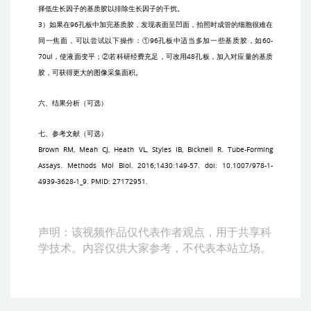
择低生长因子的基质胶以排除生长因子的干扰。
3
）如果在
96
孔板中加完基质胶，发现表面呈凹面，拍照时成管的细胞很难在
同一焦面，可以尝试以下操作：①
96
孔板中适当多加一些基质胶，如
60-
70ul
，使液面变平；②若科研经费充足，可改用
48
孔板，加入对应量的基质
胶，可获得更大的图像采集面积。
六、结果分析（可选）
七、参考文献（可选）
Brown RM, Meah CJ, Heath VL, Styles IB, Bicknell R. Tube-Forming
Assays. Methods Mol Biol. 2016;1430:149-57. doi: 10.1007/978-1-
4939-3628-1_9. PMID: 27172951.
声明：该视频作品仅代表作者观点，用于共享科
学技术。内容仅供大家参考，不代表本站立场。