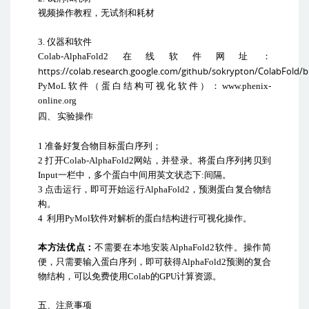
视频操作教程，无试剂和耗材
3.
仪器和软件
Colab-AlphaFold2
在线软件网址：
https://colab.research.google.com/github/sokrypton/ColabFold/
PyMoL
软件（蛋白结构可视化软件）：
www.phenix-
online.org
四、
实验操作
1
准备好复合物目标蛋白序列；
2
打开
Colab-AlphaFold2
网站，并登录。将蛋白序列拷贝到
Input
一栏中，多个蛋白中间用英文状态下
:
间隔。
3
点击运行，即可开始运行
AlphaFold2
，预测蛋白复合物结
构。
4
利用
PyMol
软件对解析的蛋白结构进行可视化操作。
本方法优点：
不需要在本地安装
AlphaFold2
软件。操作简
便，只需要输入蛋白序列，即可获得
AlphaFold2
预测的复合
物结构，可以免费使用
Colab
的
GPU
计算资源。
五、注意事项