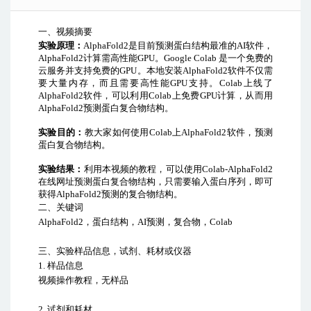
一、视频摘要
实验原理：
AlphaFold2
是目前预测蛋白结构最准的
AI
软件，
AlphaFold2
计算需高性能
GPU
。
Google Colab
是一个免费的
云服务并支持免费的
GPU
。本地安装
AlphaFold2
软件不仅需
要大量内存，而且需要高性能
GPU
支持。
Colab
上线了
AlphaFold2
软件，可以利用
Colab
上免费
GPU
计算，从而用
AlphaFold2
预测蛋白复合物结构。
实验目的：
教大家如何使用
Colab
上
AlphaFold2
软件，预测
蛋白复合物结构。
实验结果：
利用本视频的教程，可以使用
Colab-AlphaFold2
在线网址预测蛋白复合物结构，只需要输入蛋白序列，即可
获得
AlphaFold2
预测的复合物结构。
二、关键词
AlphaFold2
，蛋白结构，
AI
预测，复合物，
Colab
三、实验样品信息，试剂、耗材或仪器
1.
样品信息
视频操作教程，无样品
2.
试剂和耗材