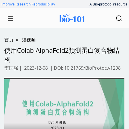
Improve Research Reproducibility
A Bio-protocol resource
首页
短视频
使用Colab-AlphaFold2预测蛋白复合物结
构
李国强
| 2023-12-08 | DOI:
10.21769/BioProtoc.v1298