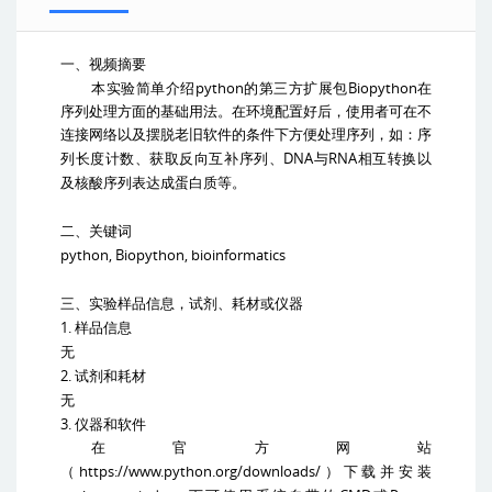
一、视频摘要
python
Biopython
本实验简单介绍
的第三方扩展包
在
序列处理方面的基础用法。在环境配置好后，使用者可在不
连接网络以及摆脱老旧软件的条件下方便处理序列，如：序
DNA
RNA
列长度计数、获取反向互补序列、
与
相互转换以
及核酸序列表达成蛋白质等。
二、关键词
python, Biopython, bioinformatics
三、实验样品信息，试剂、耗材或仪器
1.
样品信息
无
2.
试剂和耗材
无
3.
仪器和软件
在官方网站
https://www.python.org/downloads/
（
）下载并安装