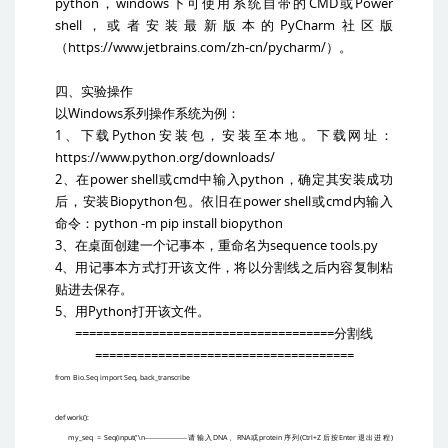
python
windows
CMD
Power
，
下可使用系统自带的
或
shell
PyCharm
，或者安装最新版本的
社区版
https://www.jetbrains.com/zh-cn/pycharm/
（
）。
四、实验操作
Windows
以
系列操作系统为例：
1
Python
、下载
安装包，安装至本地。下载网址：
https://www.python.org/downloads/
2
power shell
cmd
python
、在
或
中输入
，确定其安装成功
Biopython
power shell
cmd
后，安装
包。依旧在
或
内输入
python -m pip install biopython
命令：
3
sequence tools.py
、在桌面创建一个记事本，重命名为
4
、用记事本方式打开该文件，将以分割线之后内容复制粘
贴进去保存。
5
Python
、用
打开该文件。
=====================================
分割线
=====================================
from Bio.Seq import Seq, back_transcribe
def work():
my_seq = Seq(input('\n
DNA
RNA
protein
(Ctrl+Z
Enter
)
——————请输入
、
或
序列
后按
退出进程