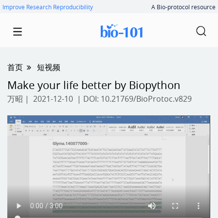
Improve Research Reproducibility
A Bio-protocol resource
首页
短视频
Make your life better by Biopython
万昭
| 2021-12-10 | DOI:
10.21769/BioProtoc.v829