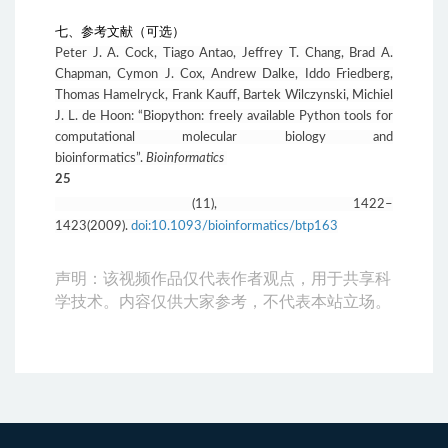
七、参考文献（可选）
Peter J. A. Cock, Tiago Antao, Jeffrey T. Chang, Brad A.
Chapman, Cymon J. Cox, Andrew Dalke, Iddo Friedberg,
Thomas Hamelryck, Frank Kauff, Bartek Wilczynski, Michiel
J. L. de Hoon: “Biopython: freely available Python tools for
computational molecular biology and
bioinformatics”.
Bioinformatics
25
(11), 1422–
1423(2009).
doi:10.1093/bioinformatics/btp163
声明：该视频作品仅代表作者观点，用于共享科
学技术。内容仅供大家参考，不代表本站立场。