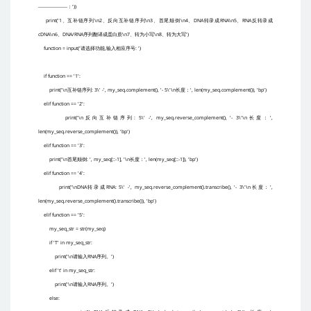
'))
——————：
print('1
\n2
\n3
\n4
DNA
RNA\n5
RNA
、互补链序列
、反向互补链序列
、首尾颠倒
、
转录成
、
反转录成
cDNA\n6
DNA/RNA
\n7
\n8
')
、
序列翻译成蛋白质
、转为小写
、转为大写
function = input('
,
: ')
请选择功能
输入相应序号
if function == '1':
print('\n
: 3\' -', my_seq.complement(), '- 5\'\n
', len(my_seq.complement()), 'bp')
互补链序列
长度：
elif function == '2':
print('\n
: 5\' -', my_seq.reverse_complement(), '- 3\'\n
',
反向互补链序列
长度：
len(my_seq.reverse_complement()), 'bp')
elif function == '3':
print('\n
: ', my_seq[::-1], '\n
', len(my_seq[::-1]), 'bp')
首尾颠倒
长度：
elif function == '4':
print('\nDNA
RNA: 5\' -', my_seq.reverse_complement().transcribe(), '- 3\'\n
',
转录成
长度：
len(my_seq.reverse_complement().transcribe()), 'bp')
elif function == '5':
my_seq_str = str(my_seq)
if 'T' in my_seq_str:
print('\n
RNA
')
请输入
序列。
elif 't' in my_seq_str:
print('\n
RNA
')
请输入
序列。
else: