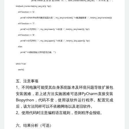
print('\nRNA
cDNA: 5\' -', back_transcribe(my_seq_str), '- 3\'\n
',
反转录成
长度：
len(back_transcribe(my_seq_str)), 'bp')
elif function == '6':
print('\nDNA/RNA
: ', my_seq.translate(), '\n
', len(my_seq.translate()))
序列翻译成蛋白质
氨基酸数量：
elif function == '7':
print('\n
', my_seq.lower(), '\n
', len(my_seq.lower()), 'bp')
小写序列：
长度：
elif function == '8':
print('\n
', my_seq.upper(), '\n
', len(my_seq.upper()), 'bp')
大写序列：
长度：
else:
print('''\n
''')
请检查输入序列是否正确。
while True:
work()
五、注意事项
1
、不同电脑可能受其自身系统版本及环境问题导致扩展包
PyCharm
安装困难，若上述方法实施困难可选择
直接安装
Biopython
，代码不变，使用该软件运行程序。配置完成
后，该方法同样可以不依赖网络以及老旧软件。
2
、使用代码时注意编程语言规则，否则程序会报错。
六、结果分析（可选）