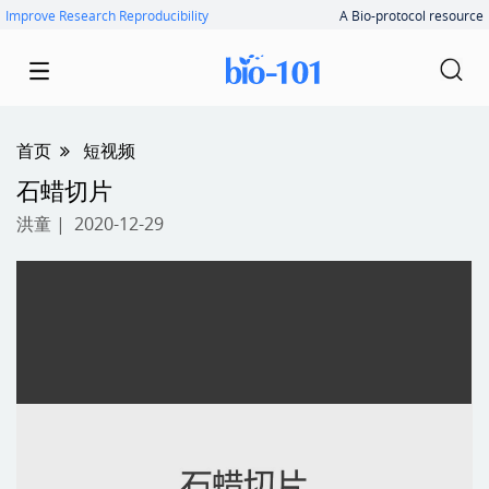
Improve Research Reproducibility
A Bio-protocol resource
首页
短视频
石蜡切片
洪童
| 2020-12-29